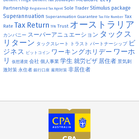
Benefit
Fringe Benefit Tax
Jobkeeper
Stimulus package
Partnership
Sole Trader
Registered Tax Agent
Superannuation
Tax
Superannuation Guarantee
Tax File Number
オーストラリア
Tax Return
Rate
Trust
TFN
タックス
スーパーアニュエーション
カンパニー
リターン
ビ
タックスレート
トラスト
パートナーシップ
ジネス
ワーホ
ワーキングホリデー
ビットコイン
リ
学生
就労ビザ
居住者
会社
個人事業
景気刺
仮想通貨
非居住者
激対策
永住者
銀行口座
雇用対策