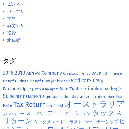
ビジネス
ワーホリ
学生
就労ビザ
投資
永住者
タグ
2018
2019
Company
ABN
Cryptocurrency
DASP
FBT
Fringe
ATO
Medicare Levy
Benefit
Fringe Benefit Tax
Jobkeeper
Stimulus package
Partnership
Sole Trader
Registered Tax Agent
Superannuation
Tax
Superannuation Guarantee
Tax File Number
オーストラリア
Tax Return
Rate
Trust
TFN
タックス
スーパーアニュエーション
カンパニー
リターン
ビ
タックスレート
トラスト
パートナーシップ