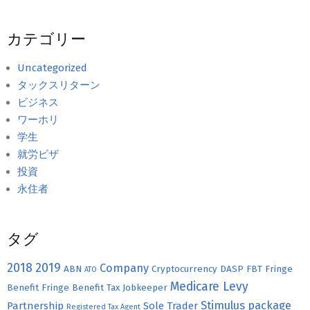
カテゴリー
Uncategorized
タックスリターン
ビジネス
ワーホリ
学生
就労ビザ
投資
永住者
タグ
2018
2019
Company
ABN
Cryptocurrency
DASP
FBT
Fringe
ATO
Medicare Levy
Benefit
Fringe Benefit Tax
Jobkeeper
Stimulus package
Partnership
Sole Trader
Registered Tax Agent