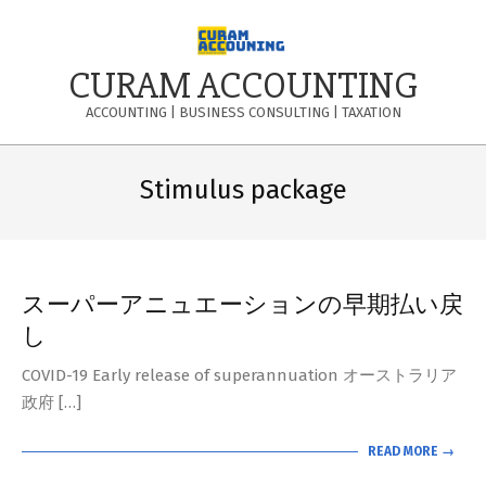
Skip
to
content
CURAM ACCOUNTING
ACCOUNTING | BUSINESS CONSULTING | TAXATION
Primary
Navigation
Stimulus package
Menu
スーパーアニュエーションの早期払い戻
し
COVID-19 Early release of superannuation オーストラリア
政府 […]
READ MORE →