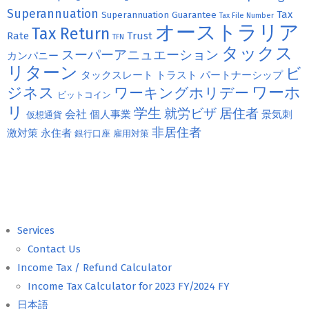
Superannuation
Tax
Superannuation Guarantee
Tax File Number
オーストラリア
Tax Return
Rate
Trust
TFN
タックス
スーパーアニュエーション
カンパニー
リターン
ビ
タックスレート
トラスト
パートナーシップ
ジネス
ワーホ
ワーキングホリデー
ビットコイン
リ
学生
就労ビザ
居住者
会社
個人事業
景気刺
仮想通貨
非居住者
激対策
永住者
銀行口座
雇用対策
Services
Contact Us
Income Tax / Refund Calculator
Income Tax Calculator for 2023 FY/2024 FY
日本語