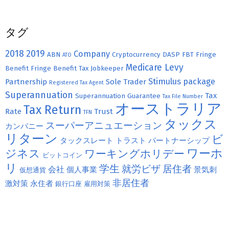
タグ
2018
2019
Company
ABN
Cryptocurrency
DASP
FBT
Fringe
ATO
Medicare Levy
Benefit
Fringe Benefit Tax
Jobkeeper
Stimulus package
Partnership
Sole Trader
Registered Tax Agent
Superannuation
Tax
Superannuation Guarantee
Tax File Number
オーストラリア
Tax Return
Rate
Trust
TFN
タックス
スーパーアニュエーション
カンパニー
リターン
ビ
タックスレート
トラスト
パートナーシップ
ジネス
ワーホ
ワーキングホリデー
ビットコイン
リ
学生
就労ビザ
居住者
会社
個人事業
景気刺
仮想通貨
非居住者
激対策
永住者
銀行口座
雇用対策