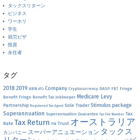
タックスリターン
ビジネス
ワーホリ
学生
就労ビザ
投資
永住者
タグ
2018
2019
Company
ABN
Cryptocurrency
DASP
FBT
Fringe
ATO
Medicare Levy
Benefit
Fringe Benefit Tax
Jobkeeper
Stimulus package
Partnership
Sole Trader
Registered Tax Agent
Superannuation
Tax
Superannuation Guarantee
Tax File Number
オーストラリア
Tax Return
Rate
Trust
TFN
タックス
スーパーアニュエーション
カンパニー