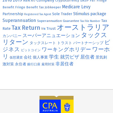
2018
2019
Company
ABN
Cryptocurrency
DASP
FBT
Fringe
ATO
Medicare Levy
Benefit
Fringe Benefit Tax
Jobkeeper
Stimulus package
Partnership
Sole Trader
Registered Tax Agent
Superannuation
Tax
Superannuation Guarantee
Tax File Number
オーストラリア
Tax Return
Rate
Trust
TFN
タックス
スーパーアニュエーション
カンパニー
リターン
ビ
タックスレート
トラスト
パートナーシップ
ジネス
ワーホ
ワーキングホリデー
ビットコイン
リ
学生
就労ビザ
居住者
会社
個人事業
景気刺
仮想通貨
非居住者
激対策
永住者
銀行口座
雇用対策